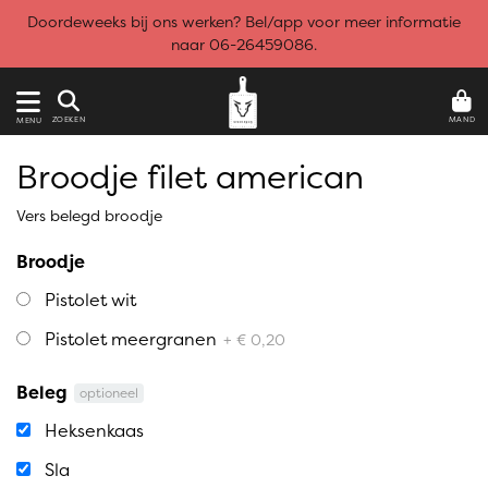
Doordeweeks bij ons werken? Bel/app voor meer informatie
naar 06-26459086.
MAND
ZOEKEN
MENU
Broodje filet american
Vers belegd broodje
Broodje
Pistolet wit
Pistolet meergranen
+ € 0,20
Beleg
optioneel
Heksenkaas
Sla