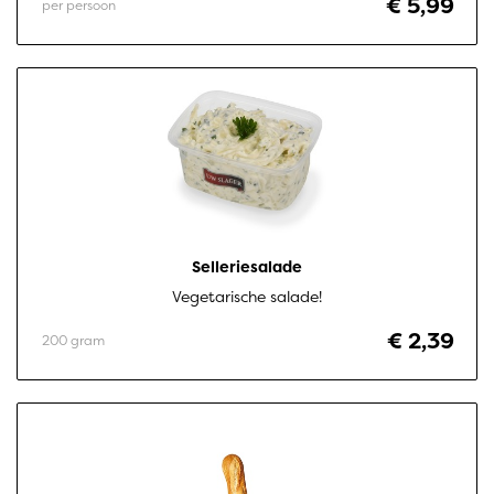
€ 5,99
per persoon
Selleriesalade
Vegetarische salade!
€ 2,39
200 gram