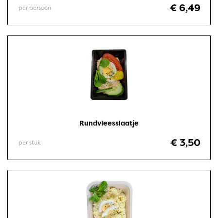
€ 6,49
per persoon
Rundvleesslaatje
€ 3,50
per stuk