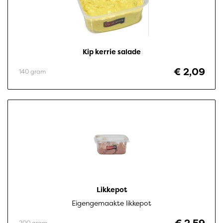
Kip kerrie salade
€ 2,09
140 gram
Likkepot
Eigengemaakte likkepot
200 gram