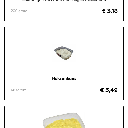
€ 3,18
200 gram
Heksenkaas
€ 3,49
140 gram