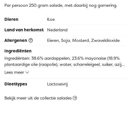
Per persoon 250 gram salade, met daarbij nog garnering.
Dieren
Koe
Land van herkomst
Nederland
Allergenen
Eieren, Soja, Mosterd, Zwaveldioxide
Ingrediënten
Ingrediënten: 38.6% aardappelen, 23.6% mayonaise (18.9% 
plantaardige olie (raapolie), water, scharreleigeel, suiker, azijn, 
mosterd (water, mosterdzaden, azijn, zout, suiker, kruiden), 
Lees meer
aroma's (soja eiwit), conserveermiddel: E202, zout, 
voedingszuur: citroenzuur, verdikkingsmiddel: xanthaangom, 
Dieettypes
Lactosevrij
kleurstof: E160a, antioxidant: E385), 11.2% rundvlees, 6.0% 
appel z schil gem, 4.8% water, 4.0% doperwten (doperwten, 
Bekijk meer uit de collectie salades
water, zout, suiker), 3.7% worteltjes (Ingrediënten: Wortelen, 
water, suiker, zout), 3.2% amsterdamse uien (zilveruien, water, 
natuurazijn, suiker, zout, voedingszuur: azijnzuur, natuurlijk 
aroma, zoetstof: E954 (iv), antioxidant: E223 (sulfiet), 
kleurstof: E101), 3.1% augurkenblokjes (augurken, water, 