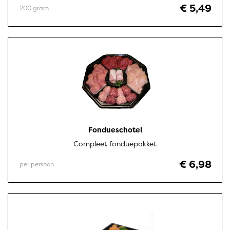
€ 5,49
200 gram
Fondueschotel
Compleet fonduepakket
€ 6,98
per persoon