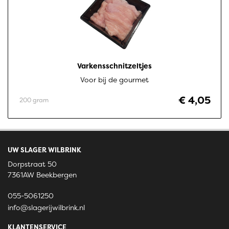
Varkensschnitzeltjes
Voor bij de gourmet
€ 4,05
200 gram
UW SLAGER WILBRINK
Dorpstraat 50
7361AW Beekbergen
055-5061250
info@slagerijwilbrink.nl
KLANTENSERVICE