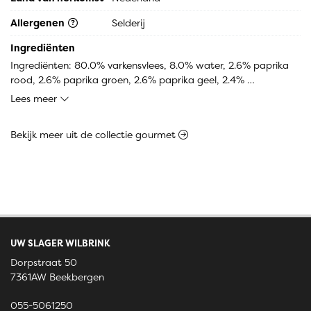
Allergenen
Selderij
Ingrediënten
Ingrediënten: 80.0% varkensvlees, 8.0% water, 2.6% paprika 
rood, 2.6% paprika groen, 2.6% paprika geel, 2.4% 
shoarmakruiden (Komijnzaad, zout, nootmuskaat, 
Lees meer
paprikapoeder, dextrose, cayennepeper, witte peper, 
uienpoeder, curcuma, knoflookpoeder, selderijzaad, 
Bekijk meer uit de collectie gourmet
kruidnagel, koriander, lavaswortel, gember, fenegriek, dille, 
karwijzaad), 0.8% rapsolution nac 3 raps (sorbitol (E420), 
specerijenextracten), 0.8% tumblingmix (gedroogde glucose 
siroop, aroma, zout, zuurteregelaar E500, antioxidant (E331, 
E301))
UW SLAGER WILBRINK
Dorpstraat 50
7361AW Beekbergen
055-5061250