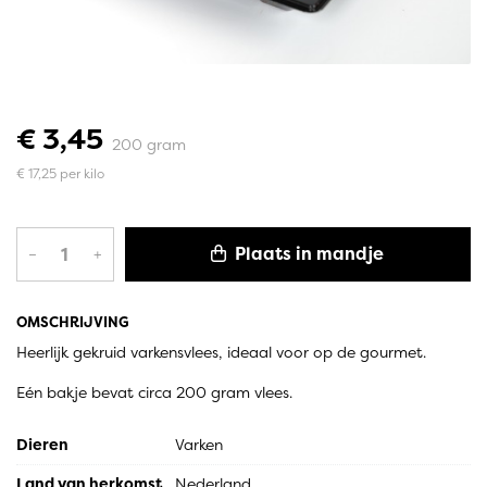
€ 3,45
200 gram
€ 17,25 per kilo
Plaats in mandje
–
+
OMSCHRIJVING
Heerlijk gekruid varkensvlees, ideaal voor op de gourmet.
Eén bakje bevat circa 200 gram vlees.
Dieren
Varken
Land van herkomst
Nederland