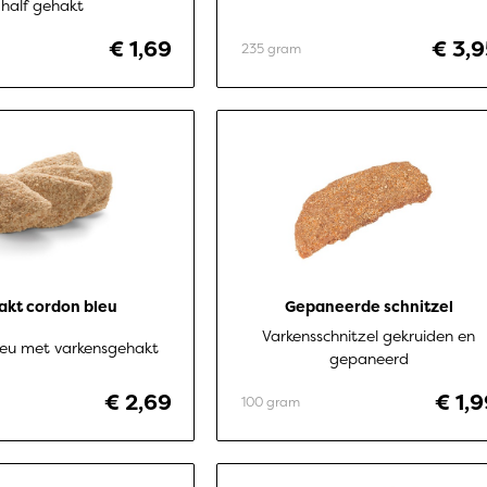
half gehakt
€ 1,69
€ 3,9
235 gram
akt cordon bleu
Gepaneerde schnitzel
Varkensschnitzel gekruiden en
eu met varkensgehakt
gepaneerd
€ 2,69
€ 1,
100 gram