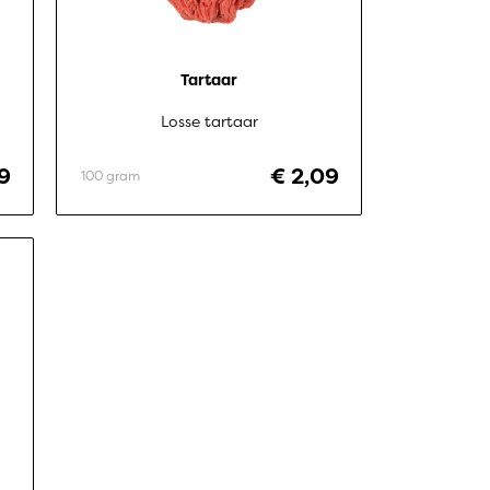
Tartaar
Losse tartaar
69
€ 2,09
100 gram