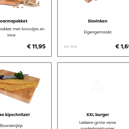
hoarmapakket
Slavinken
akket met broodjes en
Eigengemaakt
saus
€ 11,95
€ 1,
per stuk
se kipschnitzel
XXL burger
Lekkere grote verse
Boerderijkip
runderhamburger.