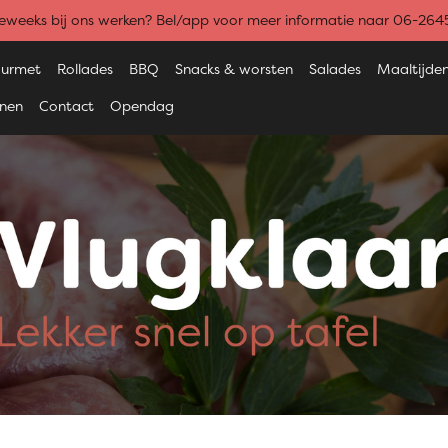
weeks bij ons werken? Bel/app voor meer informatie naar 06-26
urmet
Rollades
BBQ
Snacks & worsten
Salades
Maaltijde
enen
Contact
Opendag