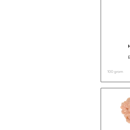
E
100 gram