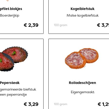
pfilet blokjes
Kogelbiefstuk
Boerderijkip
Malse kogelbiefstuk
€ 2,39
€ 3,7
100 gram
Pepersteak
Rolladeschijven
 gemarineerde biefstuk
Eigengemaakt
een peperrandje
€ 3,29
€ 1,
100 gram