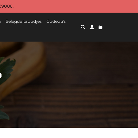
459086.
n
Belegde broodjes
Cadeau's