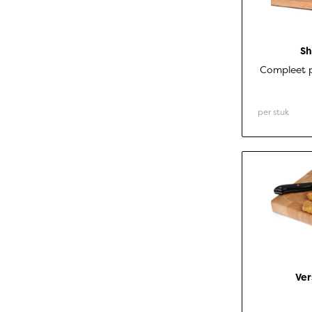
S
Compleet p
per stuk
Ver