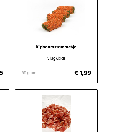
Kipboomstammetje
Vlugklaar
5
€ 1,99
95 gram