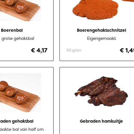
Boerenbal
Boerengehaktschnitzel
 grote gehaktbal
Eigengemaakt
€ 4,17
€ 1,
90 gram
aden gehaktbal
Gebraden hamkuitje
akte bal van half om