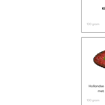
Ki
100 gram
Hollandse
met 
100 gram