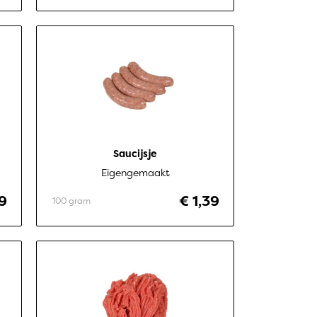
Saucijsje
Eigengemaakt
99
€ 1,39
100 gram