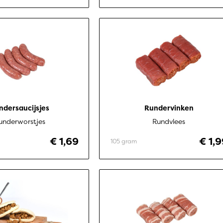
ndersaucijsjes
Rundervinken
underworstjes
Rundvlees
€ 1,69
€ 1,
105 gram