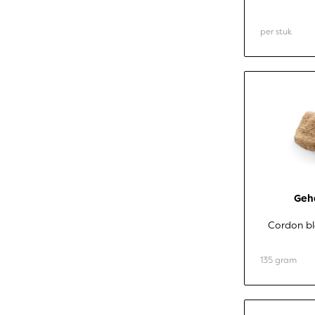
per stuk
Geh
Cordon bl
135 gram