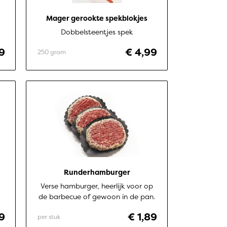
Mager gerookte spekblokjes
Dobbelsteentjes spek
9
€ 4,99
250 gram
Runderhamburger
Verse hamburger, heerlijk voor op
de barbecue of gewoon in de pan.
29
€ 1,89
per stuk