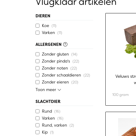
Vlugklaar artikelen
DIEREN
Koe
(11)
Varken
(11)
ALLERGENEN
Zonder gluten
(14)
Zonder pinda's
(22)
Zonder noten
(22)
Zonder schaaldieren
(22)
Veluws str
Zonder eieren
(20)
Toon meer
100 gram
SLACHTDIER
Rund
(16)
Varken
(16)
Rund, varken
(2)
Kip
(1)