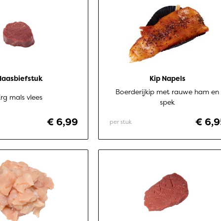
Haasbiefstuk
Kip Napels
Boerderijkip met rauwe ham en
rg mals vlees
spek
€ 6,99
€ 6,9
per stuk