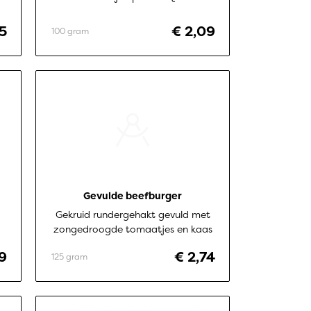
5
€ 2,09
100 gram
Gevulde beefburger
Gekruid rundergehakt gevuld met
zongedroogde tomaatjes en kaas
99
€ 2,74
125 gram