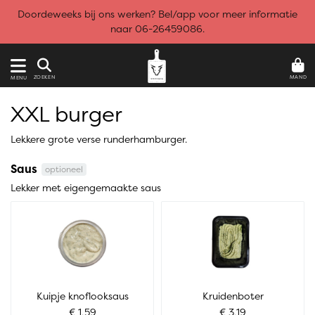
Doordeweeks bij ons werken? Bel/app voor meer informatie
naar 06-26459086.
MAND
ZOEKEN
MENU
XXL burger
Lekkere grote verse runderhamburger.
Saus
optioneel
Lekker met eigengemaakte saus
Kuipje knoflooksaus
Kruidenboter
€ 1,59
€ 3,19