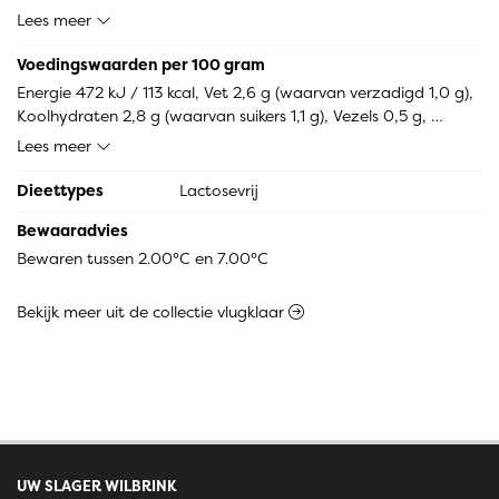
specerij, chili, SELDERIJ, MOSTERDmeel), zout, dextrose, 
Lees meer
LACTOSE, aroma, spijsaroma (raap, mais), raapolie, aroma 
(rook), zonnebloemolie, voedingszuur: E330] (GLUTEN, MELK), 
Voedingswaarden per 100 gram
water 4%, hulpstof [conserveermiddel: E262, antioxidant: 
Energie 472 kJ / 113 kcal, Vet 2,6 g (waarvan verzadigd 1,0 g), 
E301, E300, E331]
Koolhydraten 2,8 g (waarvan suikers 1,1 g), Vezels 0,5 g, 
Eiwitten 19,2 g, Zout 2,9 g.
Lees meer
Dieettypes
Lactosevrij
Bewaaradvies
Bewaren tussen 2.00°C en 7.00°C
Bekijk meer uit de collectie vlugklaar
UW SLAGER WILBRINK