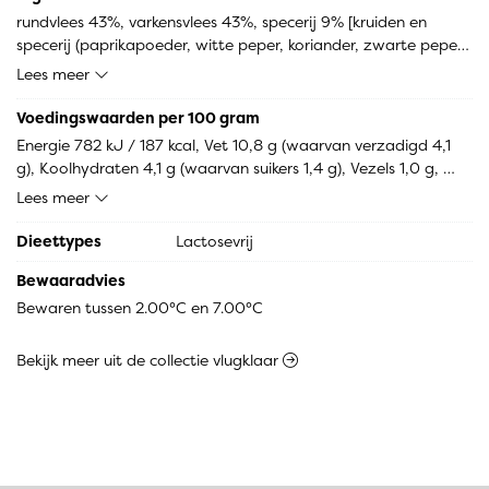
rundvlees 43%, varkensvlees 43%, specerij 9% [kruiden en 
specerij (paprikapoeder, witte peper, koriander, zwarte peper, 
peterselie, foelie, MOSTERDzaad, gemberpoeder, laurier, 
Lees meer
kruidnagel, kurkuma, knoflookpoeder), TARWEmeel (GLUTEN), 
gebakken ui, tomaatpoeder, zout, dextrose, aroma, 
Voedingswaarden per 100 gram
plantaardige olie (palm, zonnebloem), paprikagranulaat, 
Energie 782 kJ / 187 kcal, Vet 10,8 g (waarvan verzadigd 4,1 
maltodextrine, aardappelzetmeel, gistextract, 
g), Koolhydraten 4,1 g (waarvan suikers 1,4 g), Vezels 1,0 g, 
gehydrolyseerd eiwit (koolzaad), suiker, knoflookgranulaat, 
Eiwitten 17,9 g, Zout 1,1 g.
Lees meer
gejodeerd zout, antioxidant: E300, uipoeder, gebrande 
suikerstroop, rundvleesextract, aroma, voedingszuur: E330, 
Dieettypes
Lactosevrij
gist, paprikaconcentraat, gebrande suiker, aroma (ui)], water 
4%
Bewaaradvies
Bewaren tussen 2.00°C en 7.00°C
Bekijk meer uit de collectie vlugklaar