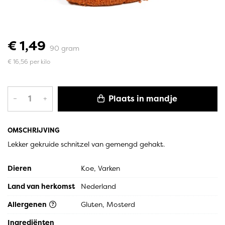
€ 1,49
90 gram
€ 16,56 per kilo
Plaats in mandje
–
+
OMSCHRIJVING
Lekker gekruide schnitzel van gemengd gehakt.
Dieren
Koe, Varken
Land van herkomst
Nederland
Allergenen
Gluten, Mosterd
Ingrediënten