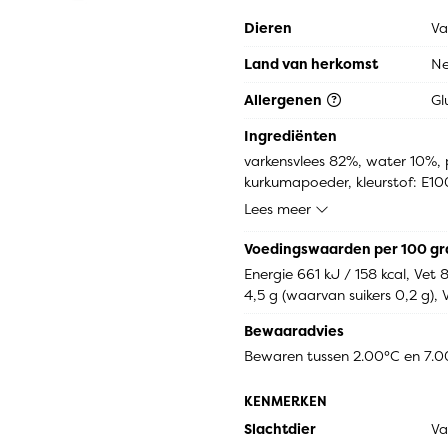
Dieren
Va
Land van herkomst
Ne
Allergenen
Gl
Ingrediënten
varkensvlees 82%, water 10%, 
kurkumapoeder, kleurstof: E10
tarwe, erwt), bloem (tarwe, mai
Lees meer
MELKeiwit (LACTOSE), zout], S
lavaswortel 4%]
Voedingswaarden per 100 g
Energie 661 kJ / 158 kcal, Vet
4,5 g (waarvan suikers 0,2 g), V
Bewaaradvies
Bewaren tussen 2.00°C en 7.
KENMERKEN
Slachtdier
Va