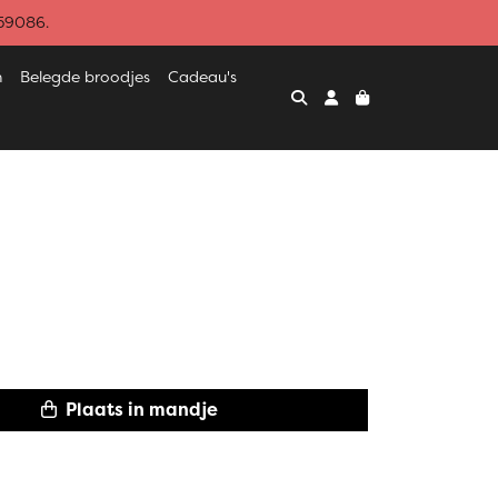
459086.
n
Belegde broodjes
Cadeau's
Plaats in mandje