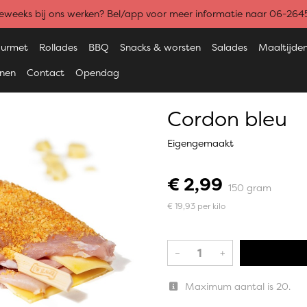
weeks bij ons werken? Bel/app voor meer informatie naar 06-26
urmet
Rollades
BBQ
Snacks & worsten
Salades
Maaltijde
enen
Contact
Opendag
Cordon bleu
Eigengemaakt
€ 2,99
150 gram
€ 19,93 per kilo
–
+
Maximum aantal is 20.