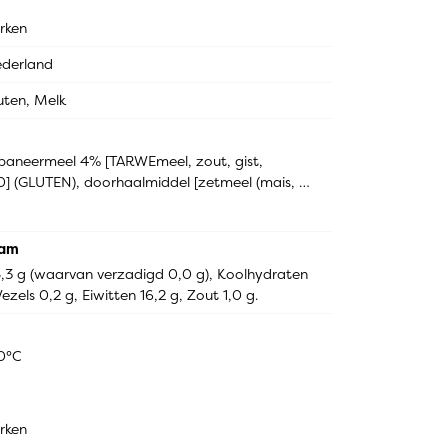
rken
derland
uten, Melk
paneermeel 4% [TARWEmeel, zout, gist, 
0] (GLUTEN), doorhaalmiddel [zetmeel (mais, 
s), plantaardig eiwit (soja), emulgator: E466, 
chnitzelkruidenmix [zout 80%, peper 16%, 
ram
 8,3 g (waarvan verzadigd 0,0 g), Koolhydraten 
ezels 0,2 g, Eiwitten 16,2 g, Zout 1,0 g.
00°C
rken