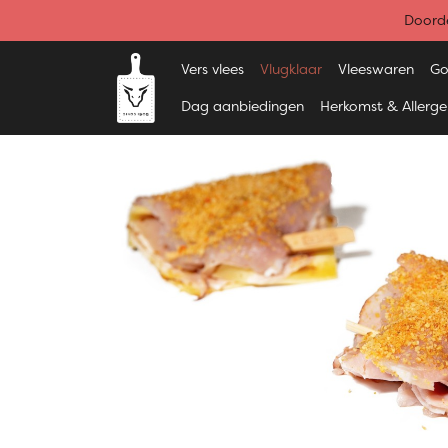
Doorde
Vers vlees
Vlugklaar
Vleeswaren
Go
Dag aanbiedingen
Herkomst & Allerg