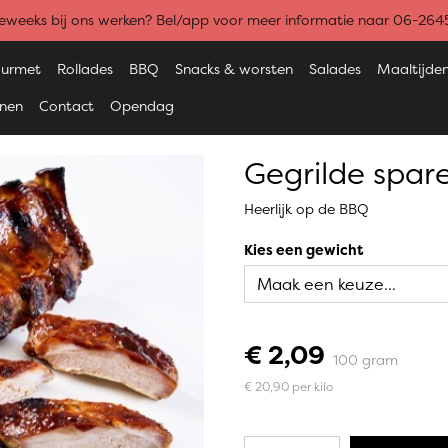
weeks bij ons werken? Bel/app voor meer informatie naar 06-26
urmet
Rollades
BBQ
Snacks & worsten
Salades
Maaltijde
enen
Contact
Opendag
Gegrilde spare
Heerlijk op de BBQ
Kies een gewicht
€ 2,09
100 gram
€ 20,90 per kilo