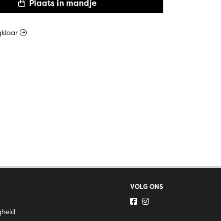
Plaats in mandje
ugklaar
VOLG ONS
gheid