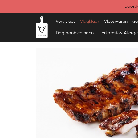
Doorde
Vers vlees
Vlugklaar
Vleeswaren
Go
Dag aanbiedingen
Herkomst & Allerg