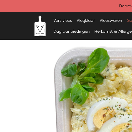
Doorde
Vers vlees
Vlugklaar
Vleeswaren
Go
Dag aanbiedingen
Herkomst & Allerg