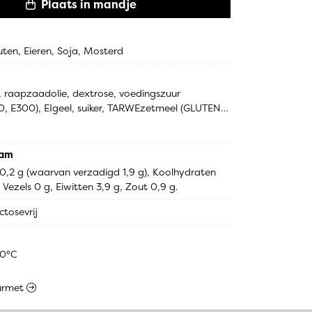
Plaats in mandje
uten, Eieren, Soja, Mosterd
, raapzaadolie, dextrose, voedingszuur 
, E300), EIgeel, suiker, TARWEzetmeel (GLUTEN), 
el, erwtvezel, maiszetmeel, conserveermiddel: 
E392, verdikkingsmiddel: E412, E415, 
el, aroma (SOJA), fructosestroop, 
ram
j, zuurteregelaar: E331, zoetstof: E950, E954]
 10,2 g (waarvan verzadigd 1,9 g), Koolhydraten 
 Vezels 0 g, Eiwitten 3,9 g, Zout 0,9 g.
ctosevrij
00°C
ourmet