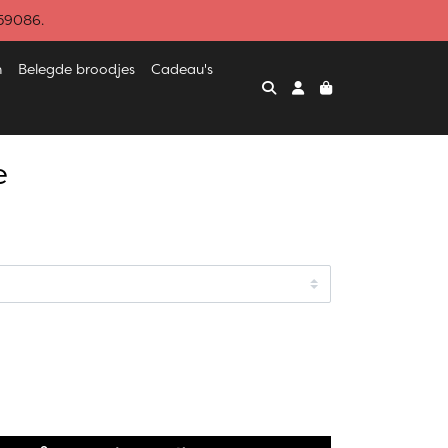
459086.
n
Belegde broodjes
Cadeau's
e