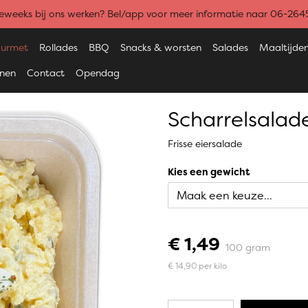
weeks bij ons werken? Bel/app voor meer informatie naar 06-26
urmet
Rollades
BBQ
Snacks & worsten
Salades
Maaltijde
enen
Contact
Opendag
Scharrelsalad
Frisse eiersalade
Kies een gewicht
€ 1,49
100 gram
€ 14,90 per kilo