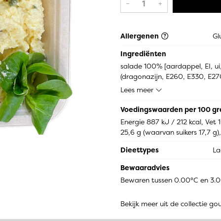
–
+
Allergenen
Gl
Ingrediënten
salade 100% [aardappel, EI, ui
(dragonazijn, E260, E330, E270
zout, gemodificeerd maiszetme
Lees meer
E202, E211, antioxidant: E385, 
MOSTERDzaad, aardappelzetme
Voedingswaarden per 100 g
glucosestroop, kruiden, speceri
Energie 887 kJ / 212 kcal, Vet
25,6 g (waarvan suikers 17,7 g),
Dieettypes
La
Bewaaradvies
Bewaren tussen 0.00°C en 3.
Bekijk meer uit de collectie g