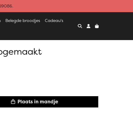
459086.
n
Belegde broodjes
Cadeau's
opgemaakt
Plaats in mandje