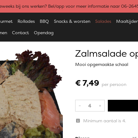
weeks bij ons werken? Bel/app voor meer informatie naar 06-26
urmet
Rollades
BBQ
Snacks & worsten
Salades
Maaltijde
enen
Contact
Opendag
Zalmsalade 
Mooi opgemaakte schaal
€ 7,49
per persoon
–
+
Minimum aantal is 4.