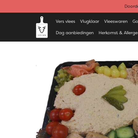
Doorde
Vers vlees
Vlugklaar
Vleeswaren
Go
Dag aanbiedingen
Herkomst & Allerg