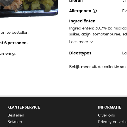
Dieren
Vi
Allergenen
Ei
Ingrediënten
Ingrediënten: 39.7% zalmsalade
on te bestellen.
suiker, azijn, tomatenpuree, sc
(mosterdzaden, zout, specerijen
Lees meer
of 6 personen.
stabilisator (E415), gemodific
(E202, E262), voedingszuur (E330
Dieettypes
La
rnering.
kabeljauw (vis)), 36.1% aardap
Oncorhynchus Nerka, zout), 3.4
Bekijk meer uit de collectie sa
(E420), specerijenextracten), 
aroma, antiklontermiddel E535,
0.0% verstevigingsmiddel: cal
KLANTENSERVICE
INFORMATIE
Bestellen
Over ons
Betalen
Privacy en veili