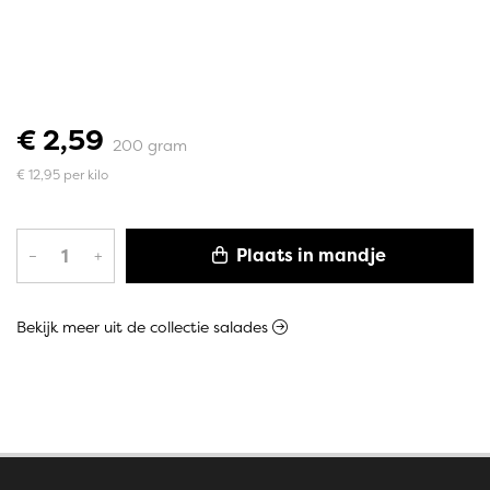
€ 2,59
200 gram
€ 12,95 per kilo
Plaats in mandje
–
+
Bekijk meer uit de collectie salades