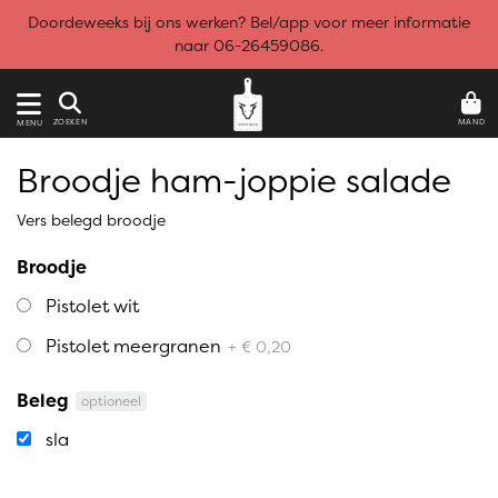
Doordeweeks bij ons werken? Bel/app voor meer informatie
naar 06-26459086.
MAND
ZOEKEN
MENU
Broodje ham-joppie salade
Vers belegd broodje
Broodje
Pistolet wit
Pistolet meergranen
+ € 0,20
Beleg
optioneel
sla