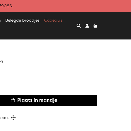
459086.
n
Belegde broodjes
Cadeau's
en
Plaats in mandje
deau's