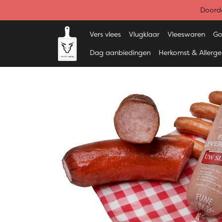
Doorde
Vers vlees
Vlugklaar
Vleeswaren
Go
Dag aanbiedingen
Herkomst & Allerg