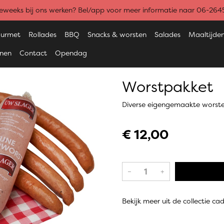
weeks bij ons werken? Bel/app voor meer informatie naar 06-26
urmet
Rollades
BBQ
Snacks & worsten
Salades
Maaltijde
enen
Contact
Opendag
Worstpakket
Diverse eigengemaakte worst
€ 12,00
–
+
Bekijk meer uit de collectie ca