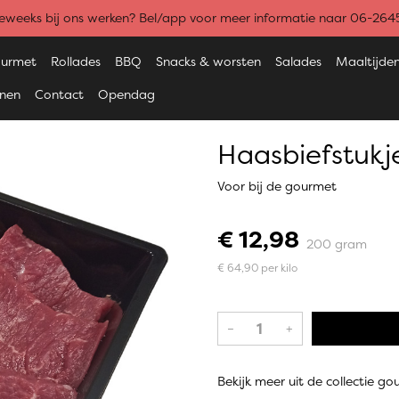
weeks bij ons werken? Bel/app voor meer informatie naar 06-26
urmet
Rollades
BBQ
Snacks & worsten
Salades
Maaltijde
enen
Contact
Opendag
Haasbiefstukj
Voor bij de gourmet
€ 12,98
200 gram
€ 64,90 per kilo
–
+
Bekijk meer uit de collectie 