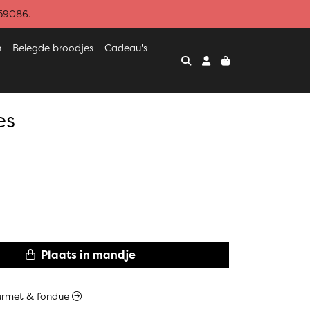
459086.
n
Belegde broodjes
Cadeau's
es
Plaats in mandje
gourmet & fondue