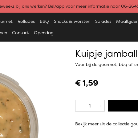
weeks bij ons werken? Bel/app voor meer informatie naar 06-26
urmet
Rollades
BBQ
Snacks & worsten
Salades
Maaltijde
enen
Contact
Opendag
Kuipje jambal
Voor bij de gourmet, bbq of s
€ 1,59
–
+
Bekijk meer uit de collectie 