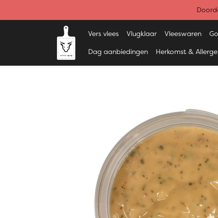
Doorde
Vers vlees
Vlugklaar
Vleeswaren
Go
Dag aanbiedingen
Herkomst & Allerg