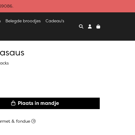
459086.
n
Belegde broodjes
Cadeau's
lasaus
nacks
Plaats in mandje
gourmet & fondue