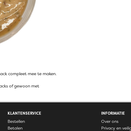
snack compleet mee te maken.
 snacks of gewoon met
KLANTENSERVICE
INFORMATIE
Bestellen
Over ons
Betalen
Privacy en veili