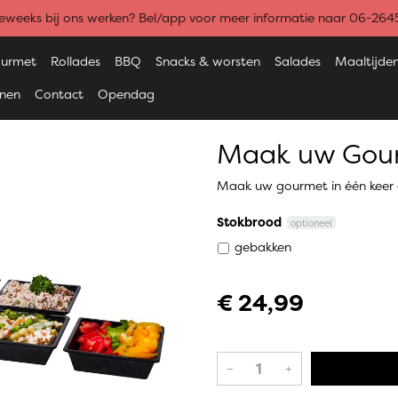
weeks bij ons werken? Bel/app voor meer informatie naar 06-26
urmet
Rollades
BBQ
Snacks & worsten
Salades
Maaltijde
enen
Contact
Opendag
Maak uw Gou
Maak uw gourmet in één keer c
Stokbrood
optioneel
gebakken
€ 24,99
–
+