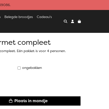
459086.
n
Belegde broodjes
Cadeau's
rmet compleet
ompleet. Eén pakket is voor 4 personen.
ongebakken
Plaats in mandje