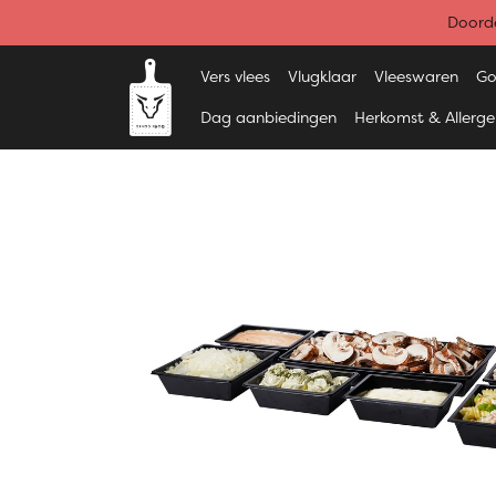
Doorde
Vers vlees
Vlugklaar
Vleeswaren
Go
Dag aanbiedingen
Herkomst & Allerg