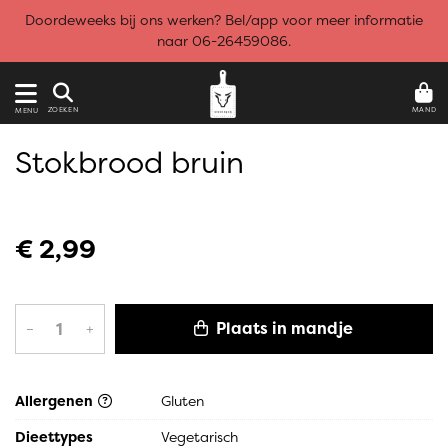
Doordeweeks bij ons werken? Bel/app voor meer informatie
naar 06-26459086.
MAND
ZOEKEN
MENU
Stokbrood bruin
€ 2,99
Plaats in mandje
–
+
Allergenen
Gluten
Dieettypes
Vegetarisch