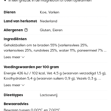
in een grillzak in de magnetron of oven opwarmen
Dieren
Koe, Varken
Land van herkomst
Nederland
Allergenen
Gluten, Eieren
Ingrediënten
Gehaktballen om te braden 55% [varkensvlees 25%, 
varkensvlees 25%, rundvlees 25%, water 11%, paneermeel 7% 
[TARWEmeel (GLUTEN), gist, zout, emulgator: E472e, dextrose 
Lees meer
(mais), meelverbeteraar: E300, enzym], EI 4%, Kruidenmix 
ballen [zout 76%, peper 12%, lavaswortel 4%, foelie 3%, 
Voedingswaarden per 100 gram
nootmuskaat 3%], stabilisator [stabilisator: E451, E450]], 
Energie 426 kJ / 102 kcal, Vet 4,5 g (waarvan verzadigd 1,5 g), 
braadjus 44% [water, gemodificeerd maiszetmeel, aroma, 
Koolhydraten 5,4 g (waarvan suikers 0,9 g), Vezels 0,3 g, 
suiker, gemodificeerd aardappelzetmeel, zout, gehydrolyseerd 
Eiwitten 9,8 g, Zout 1,5 g.
Lees meer
eiwit (raapzaad), voedingszuur: E270, groenten (tomaat, ui), 
verdikkingsmiddel: E412, conserveermiddel: E211, E202, 
Dieettypes
Lactosevrij
specerijextract]
Bewaaradvies
Bewaren tussen 0.00°C en 7.00°C