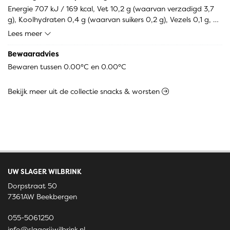
[gepasteuriseerde MELK (LACTOSE), zout, zuursel, dierlijk 
Energie 707 kJ / 169 kcal, Vet 10,2 g (waarvan verzadigd 3,7 
stremsel, conserveermiddel: E251, kleurstof: E160a]
g), Koolhydraten 0,4 g (waarvan suikers 0,2 g), Vezels 0,1 g, 
Eiwitten 18,8 g, Zout 1,8 g.
Lees meer
Bewaaradvies
Bewaren tussen 0.00°C en 0.00°C
Bekijk meer uit de collectie snacks & worsten
UW SLAGER WILBRINK
Dorpstraat 50
7361AW Beekbergen
055-5061250
info@slagerijwilbrink.nl