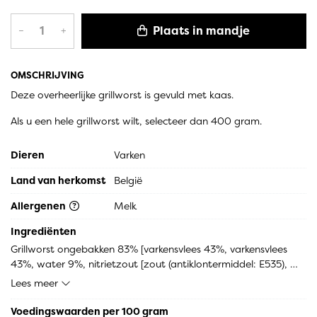
Plaats in mandje
–
+
OMSCHRIJVING
Deze overheerlijke grillworst is gevuld met kaas.
Als u een hele grillworst wilt, selecteer dan 400 gram.
Dieren
Varken
Land van herkomst
België
Allergenen
Melk
Ingrediënten
Grillworst ongebakken 83% [varkensvlees 43%, varkensvlees 
43%, water 9%, nitrietzout [zout (antiklontermiddel: E535), 
nitriet], TARWEvezel (glutenvrij), stabilisator [stabilisator: E451, 
Lees meer
E450], peper, ui, stabilisator [dextrose, antioxidant: E300], 
foelie, lavaswortel, gember, kardemom], kaas 16% 
Voedingswaarden per 100 gram