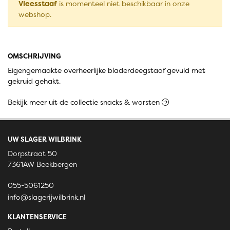
Vleesstaaf
is momenteel niet beschikbaar in onze
webshop.
OMSCHRIJVING
Eigengemaakte overheerlijke bladerdeegstaaf gevuld met
gekruid gehakt.
Bekijk meer uit de collectie snacks & worsten
UW SLAGER WILBRINK
Dorpstraat 50
7361AW Beekbergen
055-5061250
info@slagerijwilbrink.nl
KLANTENSERVICE