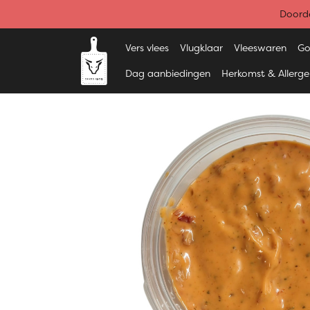
Doorde
Vers vlees
Vlugklaar
Vleeswaren
Go
Dag aanbiedingen
Herkomst & Allerg