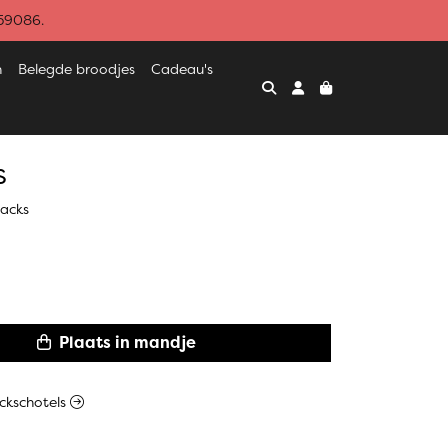
459086.
n
Belegde broodjes
Cadeau's
s
nacks
Plaats in mandje
ackschotels