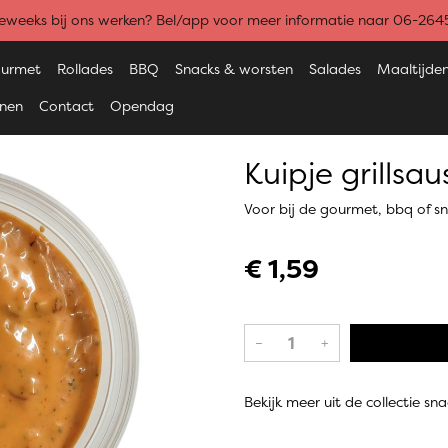
weeks bij ons werken? Bel/app voor meer informatie naar 06-26
urmet
Rollades
BBQ
Snacks & worsten
Salades
Maaltijde
enen
Contact
Opendag
Kuipje grillsau
Voor bij de gourmet, bbq of s
€ 1,59
–
+
Bekijk meer uit de collectie sn