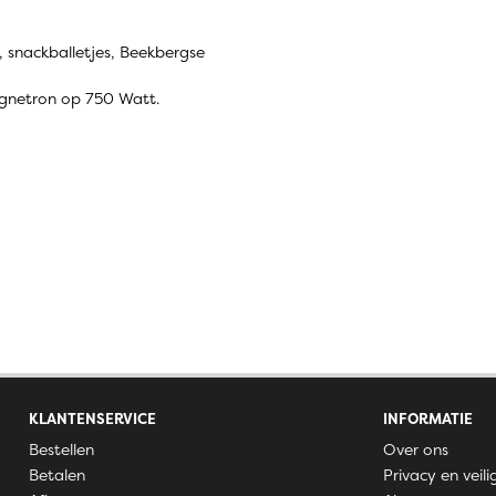
rs, snackballetjes, Beekbergse
agnetron op 750 Watt.
KLANTENSERVICE
INFORMATIE
Bestellen
Over ons
Betalen
Privacy en veili