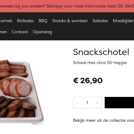
weeks bij ons werken? Bel/app voor meer informatie naar 06-26
urmet
Rollades
BBQ
Snacks & worsten
Salades
Maaltijde
enen
Contact
Opendag
Snackschotel
Schaal met circa 50 hapjes
€ 26,90
–
+
Bekijk meer uit de collectie sn