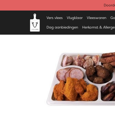
Doorde
Vers vlees
Vlugklaar
Vleeswaren
Go
Dag aanbiedingen
Herkomst & Allerg