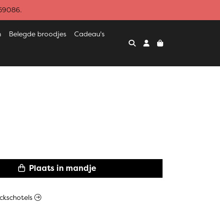
459086.
n
Belegde broodjes
Cadeau's
Plaats in mandje
ackschotels