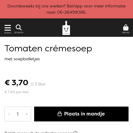
Doordeweeks bij ons werken? Bel/app voor meer informatie
naar 06-26459086.
MAND
ZOEKEN
MENU
Tomaten crémesoep
met soepballetjes
€ 3,70
0,5 liter
€ 7,40 per liter
Plaats in mandje
–
+