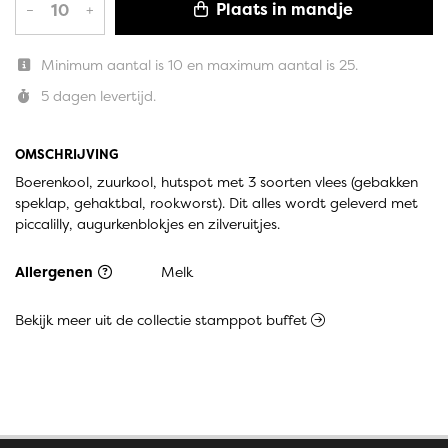
Plaats in mandje
–
+
Minimum aantal is 10 en maximum aantal is 25.
5 dagen levertijd.
OMSCHRIJVING
Boerenkool, zuurkool, hutspot met 3 soorten vlees (gebakken
speklap, gehaktbal, rookworst). Dit alles wordt geleverd met
piccalilly, augurkenblokjes en zilveruitjes.
Allergenen
Melk
Bekijk meer uit de collectie stamppot buffet