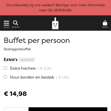
Doordeweeks bij ons werken? Bel/app voor meer informatie
naar 06-26459086.
MAND
ZOEKEN
MENU
Buffet per persoon
Stamppotbuffet
Extra's
optioneel
Extra hachee
+ € 2,00
Huur borden en bestek
+ € 1,00
€ 14,98