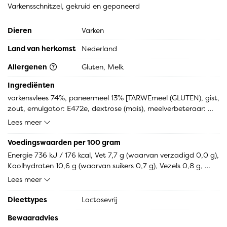
Varkensschnitzel, gekruid en gepaneerd
Dieren
Varken
Land van herkomst
Nederland
Allergenen
Gluten, Melk
Ingrediënten
varkensvlees 74%, paneermeel 13% [TARWEmeel (GLUTEN), gist, 
zout, emulgator: E472e, dextrose (mais), meelverbeteraar: 
E300, enzym], water 9%, doorhaalmiddel [zetmeel (mais, 
Lees meer
tarwe, erwt), bloem (tarwe, mais), plantaardig eiwit (soja), 
emulgator: E466, MELKeiwit (LACTOSE), zout], 
Voedingswaarden per 100 gram
Schnitzelkruidenmix [zout 80%, peper 16%, lavaswortel 4%]
Energie 736 kJ / 176 kcal, Vet 7,7 g (waarvan verzadigd 0,0 g), 
Koolhydraten 10,6 g (waarvan suikers 0,7 g), Vezels 0,8 g, 
Eiwitten 15,7 g, Zout 1,0 g.
Lees meer
Dieettypes
Lactosevrij
Bewaaradvies