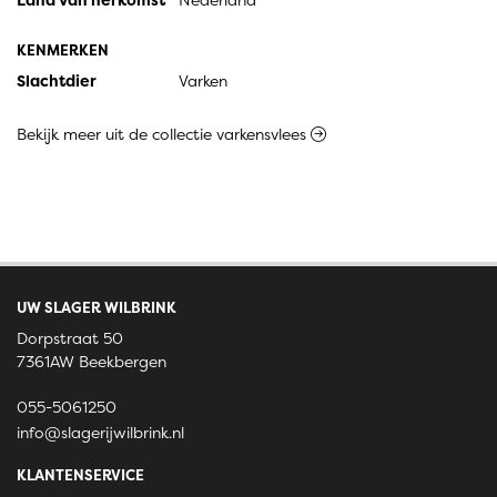
Land van herkomst
Nederland
KENMERKEN
Slachtdier
Varken
Bekijk meer uit de collectie varkensvlees
UW SLAGER WILBRINK
Dorpstraat 50
7361AW Beekbergen
055-5061250
info@slagerijwilbrink.nl
KLANTENSERVICE