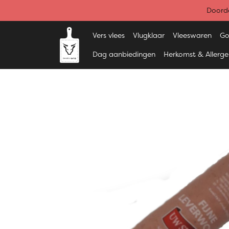
Doorde
Vers vlees
Vlugklaar
Vleeswaren
Go
Dag aanbiedingen
Herkomst & Allerg