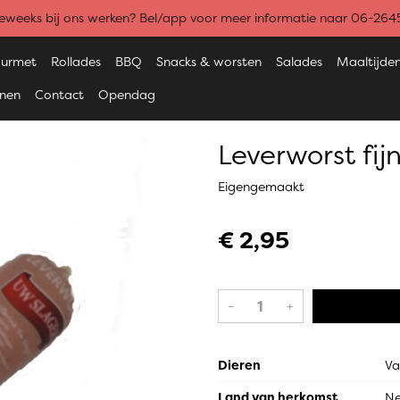
weeks bij ons werken? Bel/app voor meer informatie naar 06-26
urmet
Rollades
BBQ
Snacks & worsten
Salades
Maaltijde
enen
Contact
Opendag
Leverworst fij
Eigengemaakt
€ 2,95
–
+
Dieren
Va
Land van herkomst
Ne