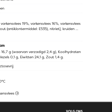
een
varkensvlees 19%, varkensvlees 16%, varkensvlees 
out (antiklontermiddel: E535), nitriet], kruiden 
emberpoeder, nootmuskaat, foelie, marjolein, 
 [stabilisator: E451, E450], stabilisator [dextrose, 
, vanillesuiker [suiker, aroma]
ram
et 16,7 g (waarvan verzadigd 2,4 g), Koolhydraten 
ezels 0,1 g, Eiwitten 24,1 g, Zout 1,4 g.
ctosevrij
00°C
rkensvlees
VOLG ONS