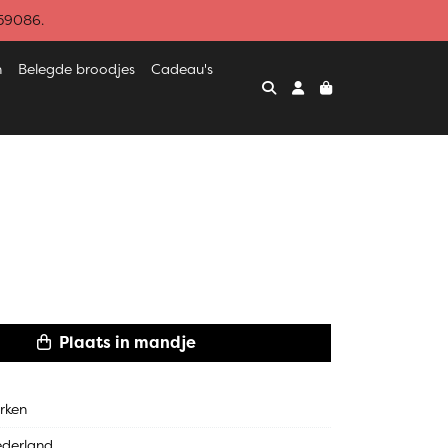
459086.
n
Belegde broodjes
Cadeau's
n
Plaats in mandje
rken
derland