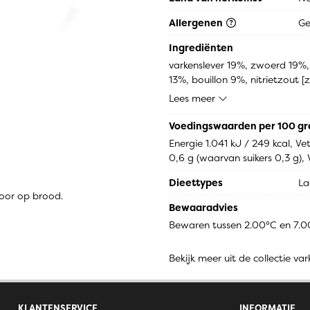
Allergenen
G
Ingrediënten
varkenslever 19%, zwoerd 19%, 
13%, bouillon 9%, nitrietzout [z
[korianderzaad, witte peper, g
Lees meer
kruidnagel, piment], stabilisator
antioxidant: E300], lavaswortel
Voedingswaarden per 100 g
Energie 1.041 kJ / 249 kcal, V
0,6 g (waarvan suikers 0,3 g), V
Dieettypes
La
 voor op brood.
Bewaaradvies
Bewaren tussen 2.00°C en 7.
Bekijk meer uit de collectie va
KLANTENSERVICE
INFORMATIE