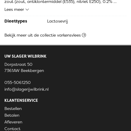
zout (zout, antiklontermiddel (E535), nitriet E250), 0.2% 
dextrose, 0.1% peper wit, 0.1% lavaswortel
Lees meer
Dieettypes
Lactosevrij
Bekijk meer uit de collectie varkensvlees
UW SLAGER WILBRINK
Dorpstraat 50
7361AW Beekbergen
055-5061250
info@slagerijwilbrink.nl
KLANTENSERVICE
Bestellen
Betalen
Afleveren
Contact