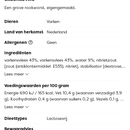
Een grove rookworst, eigengemaakt.
Dieren
Varken
Land van herkomst
Nederland
Allergenen
Geen
Ingrediënten
varkensvlees 43%, varkensvlees 43%, water 9%, nitrietzout 
[zout (antiklontermiddel: E535), nitriet], stabilisator [dextrose, 
antioxidant: E300], peper, stabilisator [stabilisator: E451, 
Lees meer
E450], foelie, lavaswortel, gember, kardemom, koriander
Voedingswaarden per 100 gram
Energie 690 kJ / 165 kcal, Vet 10,4 g (waarvan verzadigd 3,9 
g), Koolhydraten 0,4 g (waarvan suikers 0,2 g), Vezels 0,1 g, 
Eiwitten 17,3 g, Zout 1,7 g.
Lees meer
Dieettypes
Lactosevrij
Bewaaradvies