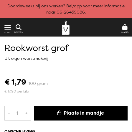
Doordeweeks bij ons werken? Bel/app voor meer informatie
naar 06-26459086.
MAND
ZOEKEN
MENU
Rookworst grof
Uit eigen worstmakerij
€ 1,79
100 gram
€ 17,90 per kilo
Plaats in mandje
–
+
OMSCHRIJVING