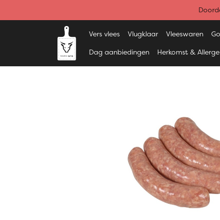
Doorde
Vers vlees
Vlugklaar
Vleeswaren
Go
Dag aanbiedingen
Herkomst & Allerg