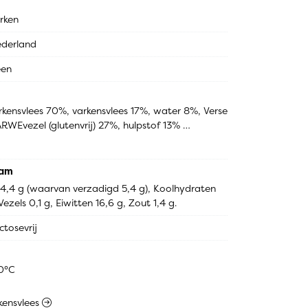
rken
derland
een
rkensvlees 70%, varkensvlees 17%, water 8%, Verse 
WEvezel (glutenvrij) 27%, hulpstof 13% 
idant: E301, E300, E331], kruiden 13% [witte 
oeder, foelie], lavaswortel 2%], TARWEvezel 
tuurdarm, water, zout]
ram
 14,4 g (waarvan verzadigd 5,4 g), Koolhydraten 
ezels 0,1 g, Eiwitten 16,6 g, Zout 1,4 g.
ctosevrij
00°C
rkensvlees