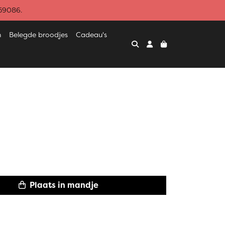
459086.
n
Belegde broodjes
Cadeau's
Plaats in mandje