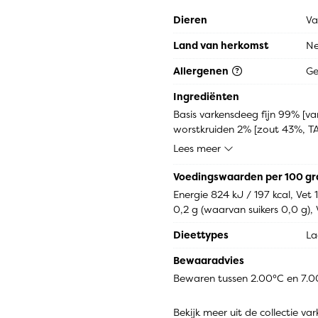
Dieren
Va
Land van herkomst
Ne
Allergenen
G
Ingrediënten
Basis varkensdeeg fijn 99% [va
worstkruiden 2% [zout 43%, TAR
[conserveermiddel: E262, antiox
Lees meer
peper, korianderzaad, gemberp
(glutenvrij)], varkensdarm [na
Voedingswaarden per 100 g
Energie 824 kJ / 197 kcal, Vet
0,2 g (waarvan suikers 0,0 g), V
Dieettypes
La
Bewaaradvies
Bewaren tussen 2.00°C en 7.
Bekijk meer uit de collectie va