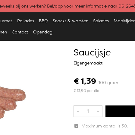
weeks bij ons werken? Bel/app voor meer informatie naar 06-26
urmet
Rollades
BBQ
Snacks & worsten
Salades
Maaltijde
enen
Contact
Opendag
Saucijsje
Eigengemaakt
€ 1,39
100 gram
€ 13,90 per kilo
–
+
Maximum aantal is 30.