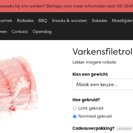
weeks bij ons werken? Bel/app voor meer informatie naar 06-26
urmet
Rollades
BBQ
Snacks & worsten
Salades
Maaltijde
enen
Contact
Opendag
Varkensfiletro
Lekker magere rollade
Kies een gewicht
Hoe gekruid?
Licht gekruid
Normaal gekruid
Cadeauverpakking?
optioneel