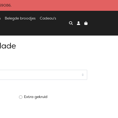
459086.
n
Belegde broodjes
Cadeau's
llade
Extra gekruid