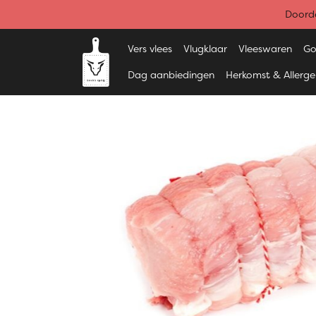
Doorde
Vers vlees
Vlugklaar
Vleeswaren
Go
Dag aanbiedingen
Herkomst & Allerg