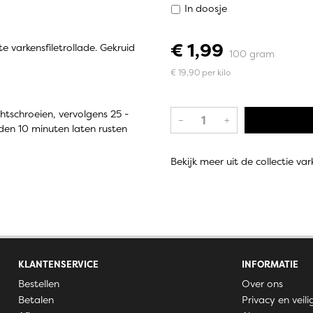
In doosje
€ 1,99
varkensfiletrollade. Gekruid
100 gram
€ 19,90 per kilo
tschroeien, vervolgens 25 -
–
+
den 10 minuten laten rusten
Bekijk meer uit de collectie va
KLANTENSERVICE
INFORMATIE
Bestellen
Over ons
Betalen
Privacy en veili