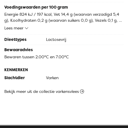
antioxidant: E301, E300, E331], kruiden 13% [witte peper, 
korianderzaad, gemberpoeder, foelie], lavaswortel 2%], 
Voedingswaarden per 100 gram
TARWEvezel (glutenvrij)], varkensdarm [natuurdarm, water, 
Energie 824 kJ / 197 kcal, Vet 14,4 g (waarvan verzadigd 5,4 
zout]
g), Koolhydraten 0,2 g (waarvan suikers 0,0 g), Vezels 0,1 g, 
Eiwitten 16,6 g, Zout 1,4 g.
Lees meer
Dieettypes
Lactosevrij
Bewaaradvies
Bewaren tussen 2.00°C en 7.00°C
KENMERKEN
Slachtdier
Varken
Bekijk meer uit de collectie varkensvlees