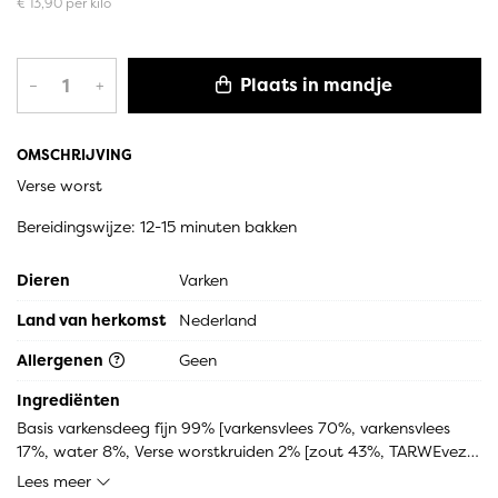
€ 13,90 per kilo
Plaats in mandje
–
+
OMSCHRIJVING
Verse worst
Bereidingswijze: 12-15 minuten bakken
Dieren
Varken
Land van herkomst
Nederland
Allergenen
Geen
Ingrediënten
Basis varkensdeeg fijn 99% [varkensvlees 70%, varkensvlees 
17%, water 8%, Verse worstkruiden 2% [zout 43%, TARWEvezel 
(glutenvrij) 27%, hulpstof 13% [conserveermiddel: E262, 
Lees meer