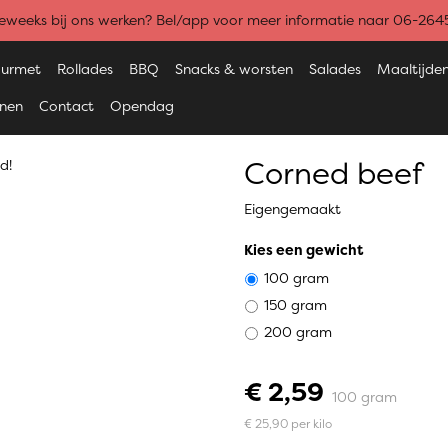
weeks bij ons werken? Bel/app voor meer informatie naar 06-26
urmet
Rollades
BBQ
Snacks & worsten
Salades
Maaltijde
enen
Contact
Opendag
Corned beef
d!
Eigengemaakt
Kies een gewicht
100 gram
150 gram
200 gram
€ 2,59
100 gram
€ 25,90 per kilo