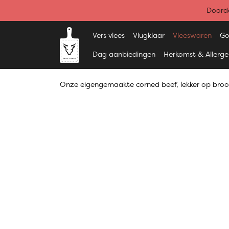
Doorde
Vers vlees
Vlugklaar
Vleeswaren
Go
Dag aanbiedingen
Herkomst & Allerg
Onze eigengemaakte corned beef, lekker op broo