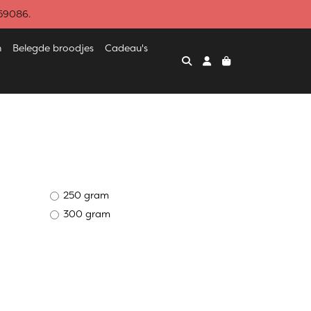
459086.
n
Belegde broodjes
Cadeau's
250 gram
300 gram