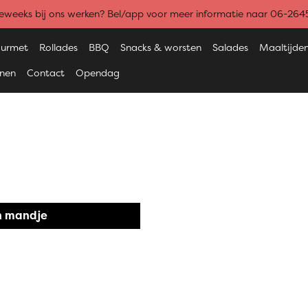
weeks bij ons werken? Bel/app voor meer informatie naar 06-26
urmet
Rollades
BBQ
Snacks & worsten
Salades
Maaltijde
enen
Contact
Opendag
n mandje