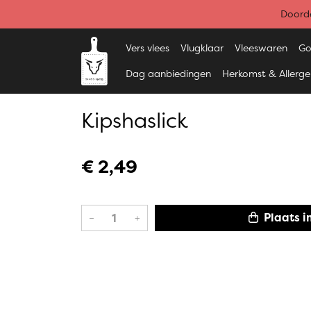
Doorde
Vers vlees
Vlugklaar
Vleeswaren
Go
Dag aanbiedingen
Herkomst & Allerg
Kipshaslick
€ 2,49
Plaats i
–
+