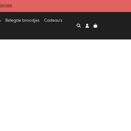
459086.
n
Belegde broodjes
Cadeau's