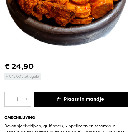
€ 24,90
+
€ 15,00 statiegeld
Plaats in mandje
–
+
OMSCHRIJVING
Bevat sjoelschijven, grillfingers, kippelingen en sesamsaus.
Steen is op te warmen in de oven op 160 graden, 30 minuten.