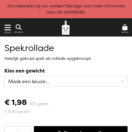
Doordeweeks bij ons werken? Bel/app voor meer informatie
naar 06-26459086.
MAND
ZOEKEN
MENU
Spekrollade
Heerlijk gekruid spek als rollade opgeknoopt
Kies een gewicht
€ 1,98
100 gram
€ 19,80 per kilo