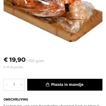
€ 19,90
1350 gram
€ 14,74 per kilo
Plaats in mandje
–
+
OMSCHRIJVING
Een hele kip, van onze boerderijkip uiteraard, kant en klaar in