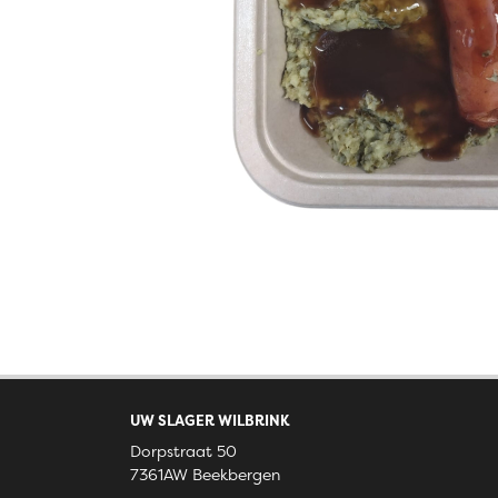
UW SLAGER WILBRINK
Dorpstraat 50
7361AW Beekbergen