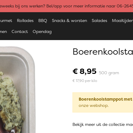
weeks bij ons werken? Bel/app voor meer informatie naar 06-26
urmet
Rollades
BBQ
Snacks & worsten
Salades
Maaltijde
enen
Contact
Opendag
Boerenkoolst
€ 8,95
500 gram
€ 17,90 per kilo
Boerenkoolstamppot met
onze webshop.
Bekijk meer uit de collectie ma