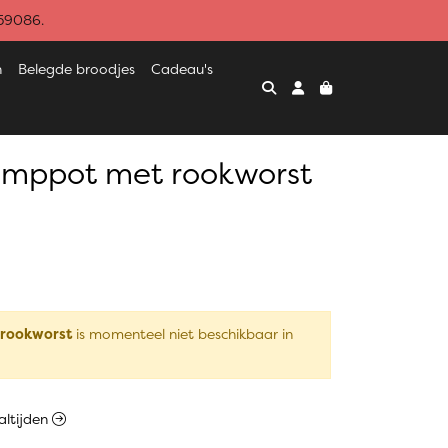
459086.
n
Belegde broodjes
Cadeau's
amppot met rookworst
 rookworst
is momenteel niet beschikbaar in
altijden