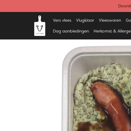
Doorde
Vers vlees
Vlugklaar
Vleeswaren
Go
Dag aanbiedingen
Herkomst & Allerg