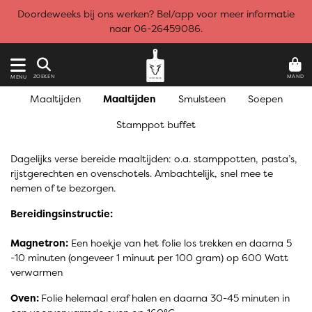
Doordeweeks bij ons werken? Bel/app voor meer informatie
naar 06-26459086.
MAND
ZOEKEN
MENU
Maaltijden
Maaltijden
Smulsteen
Soepen
Stamppot buffet
Dagelijks verse bereide maaltijden: o.a. stamppotten, pasta’s,
rijstgerechten en ovenschotels. Ambachtelijk, snel mee te
nemen of te bezorgen.
Bereidingsinstructie:
Magnetron:
Een hoekje van het folie los trekken en daarna 5
-10 minuten (ongeveer 1 minuut per 100 gram) op 600 Watt
verwarmen
Oven:
Folie helemaal eraf halen en daarna 30-45 minuten in