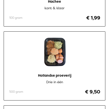
Hachee
kant & klaar
€ 1,99
100 gram
Hollandse proeverij
Drie in één
€ 9,50
500 gram