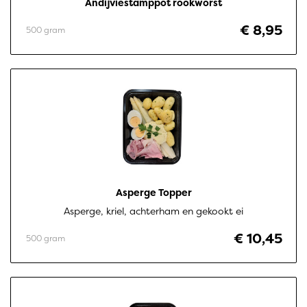
Andijviestamppot rookworst
€ 8,95
500 gram
Asperge Topper
Asperge, kriel, achterham en gekookt ei
€ 10,45
500 gram