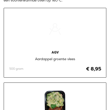
een voorverwarmde oven op 160°C.
AGV
Aardappel groente vlees
€ 8,95
500 gram