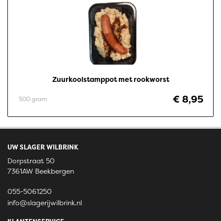
Zuurkoolstamppot met rookworst
€ 8,95
500 gram
UW SLAGER WILBRINK
Dorpstraat 50
7361AW Beekbergen
055-5061250
info@slagerijwilbrink.nl