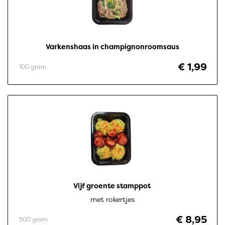
Varkenshaas in champignonroomsaus
€ 1,99
100 gram
Vijf groente stamppot 
met rokertjes
€ 8,95
500 gram