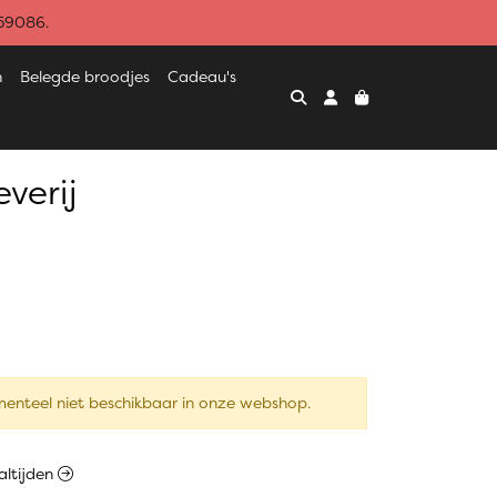
459086.
n
Belegde broodjes
Cadeau's
verij
enteel niet beschikbaar in onze webshop.
altijden