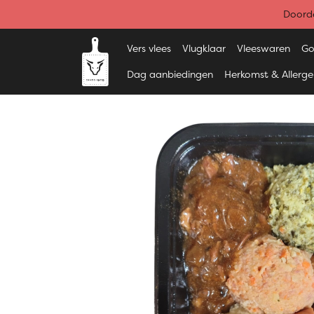
Doorde
Vers vlees
Vlugklaar
Vleeswaren
Go
Dag aanbiedingen
Herkomst & Allerg