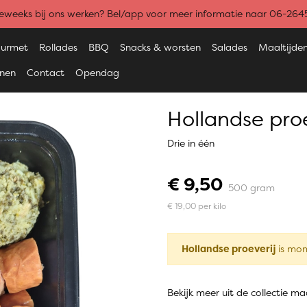
weeks bij ons werken? Bel/app voor meer informatie naar 06-26
urmet
Rollades
BBQ
Snacks & worsten
Salades
Maaltijde
enen
Contact
Opendag
Hollandse proe
Drie in één
€ 9,50
500 gram
€ 19,00 per kilo
Hollandse proeverij
is mom
Bekijk meer uit de collectie ma