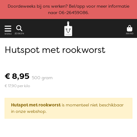
Doordeweeks bij ons werken? Bel/app voor meer informatie
naar 06-26459086.
MAND
ZOEKEN
MENU
Hutspot met rookworst
€ 8,95
500 gram
€ 17,90 per kilo
Hutspot met rookworst
is momenteel niet beschikbaar
in onze webshop.