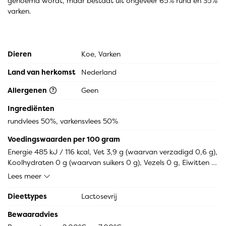
genoemd wordt, maar bestaat uit ongeveer 65% rund en 35%
varken.
Dieren
Koe, Varken
Land van herkomst
Nederland
Allergenen
Geen
Ingrediënten
rundvlees 50%, varkensvlees 50%
Voedingswaarden per 100 gram
Energie 485 kJ / 116 kcal, Vet 3,9 g (waarvan verzadigd 0,6 g), 
Koolhydraten 0 g (waarvan suikers 0 g), Vezels 0 g, Eiwitten 
20,5 g, Zout 0,5 g.
Lees meer
Dieettypes
Lactosevrij
Bewaaradvies