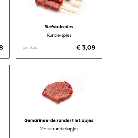
Biefstukspies
Runderspies
8
€ 3,09
per stuk
Gemarineerde runderfiletlapjes
Malse runderlapjes