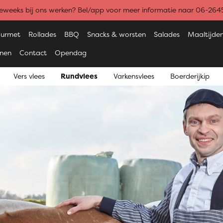
weeks bij ons werken? Bel/app voor meer informatie naar 06-26
urmet
Rollades
BBQ
Snacks & worsten
Salades
Maaltijde
enen
Contact
Opendag
Vers vlees
Rundvlees
Varkensvlees
Boerderijkip