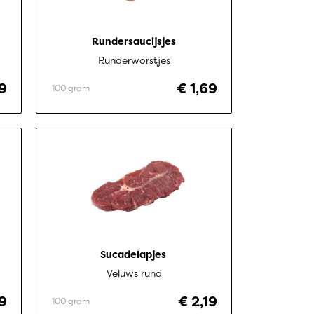
Rundersaucijsjes
Runderworstjes
89
€ 1,69
100 gram
Sucadelapjes 
Veluws rund
9
€ 2,19
100 gram