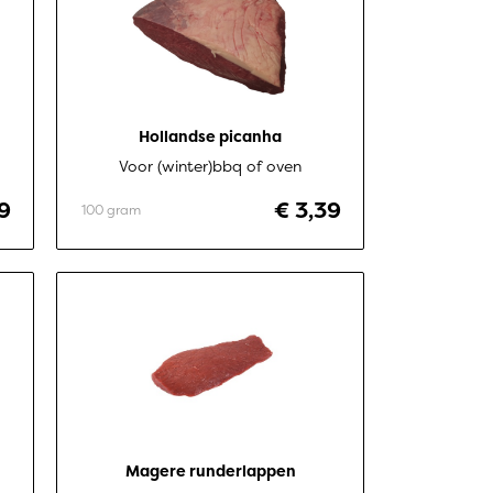
Hollandse picanha
Voor (winter)bbq of oven
9
€ 3,39
100 gram
Magere runderlappen