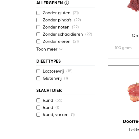
ALLERGENEN
Zonder gluten
(21)
Zonder pinda's
(22)
Zonder noten
(22)
Zonder schaaldieren
(22)
Om 
Zonder eieren
(21)
100 gram
Toon meer
DIEETTYPES
Lactosevrij
(18)
Glutenvrij
(1)
SLACHTDIER
Rund
(35)
Rund
(1)
Rund, varken
(1)
Doorre
Lekk