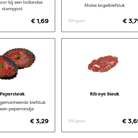
voor bij een hollandse
Malse kogelbiefstuk
stamppot
€ 1,69
€ 3,7
100 gram
Pepersteak
Rib eye Steak
 gemarineerde biefstuk
een peperrandje
€ 3,29
€ 3,6
100 gram