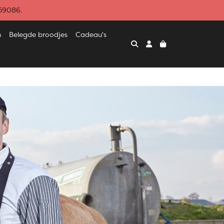
459086.
n
Belegde broodjes
Cadeau's