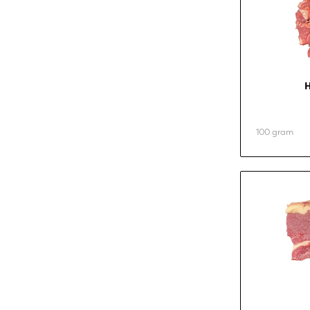
H
100 gram