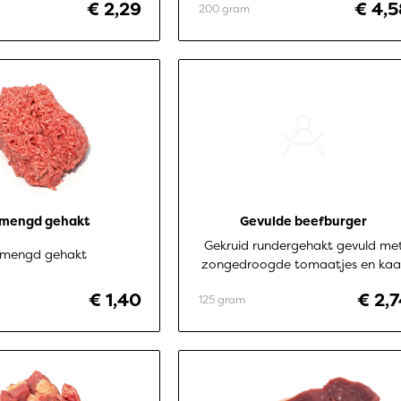
€ 2,29
€ 4,5
200 gram
mengd gehakt
Gevulde beefburger
Gekruid rundergehakt gevuld me
mengd gehakt
zongedroogde tomaatjes en kaa
€ 1,40
€ 2,
125 gram