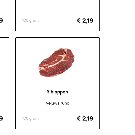
9
€ 2,19
100 gram
Riblappen 
Veluws rund
9
€ 2,19
100 gram