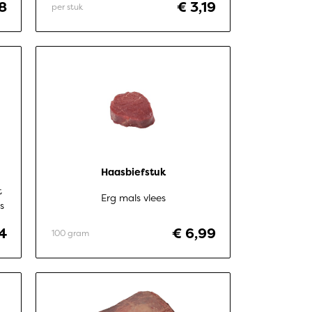
8
€ 3,19
per stuk
Haasbiefstuk
t
Erg mals vlees
s
74
€ 6,99
100 gram