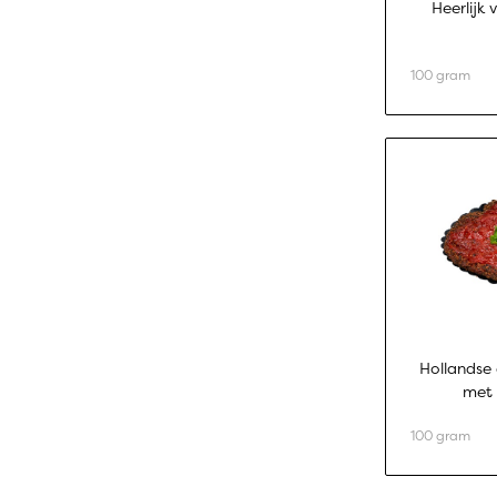
Heerlijk 
100 gram
Hollandse
met 
100 gram