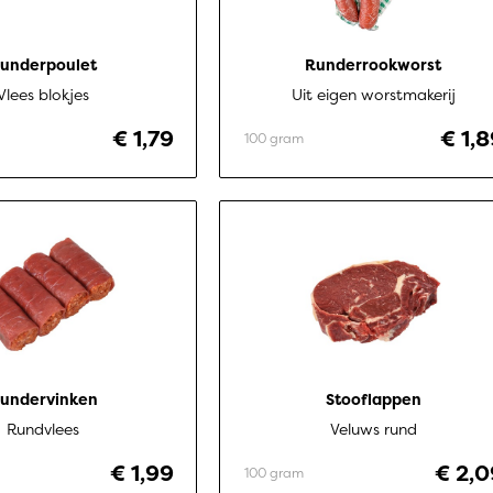
underpoulet
Runderrookworst
Vlees blokjes
Uit eigen worstmakerij
€ 1,79
€ 1,
100 gram
undervinken
Stooflappen
Rundvlees
Veluws rund
€ 1,99
€ 2,0
100 gram