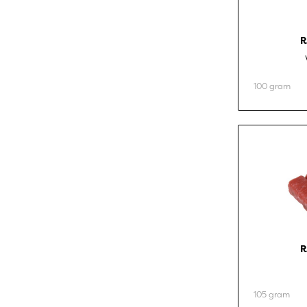
R
100 gram
R
105 gram