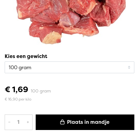
Kies een gewicht
€ 1,69
100 gram
€ 16,90 per kilo
Plaats in mandje
–
+