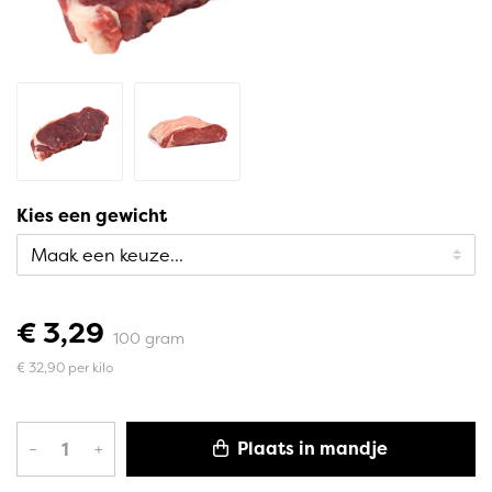
Kies een gewicht
€ 3,29
100 gram
€ 32,90 per kilo
Plaats in mandje
–
+